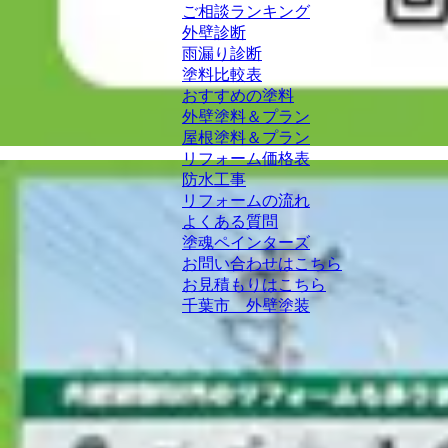
ご相談ランキング
外壁診断
雨漏り診断
塗料比較表
おすすめの塗料
外壁塗料＆プラン
屋根塗料＆プラン
リフォーム価格表
防水工事
リフォームの流れ
よくある質問
塗魂ペインターズ
お問い合わせはこちら
お見積もりはこちら
千葉市 外壁塗装