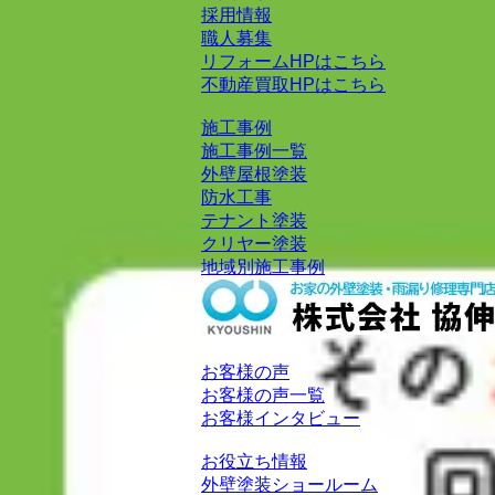
採用情報
職人募集
リフォームHPはこちら
不動産買取HPはこちら
施工事例
施工事例一覧
外壁屋根塗装
防水工事
テナント塗装
クリヤー塗装
地域別施工事例
お客様の声
お客様の声一覧
お客様インタビュー
お役立ち情報
外壁塗装ショールーム