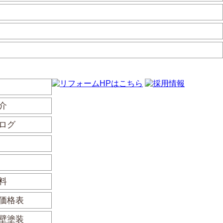
介
ログ
料
価格表
壁塗装