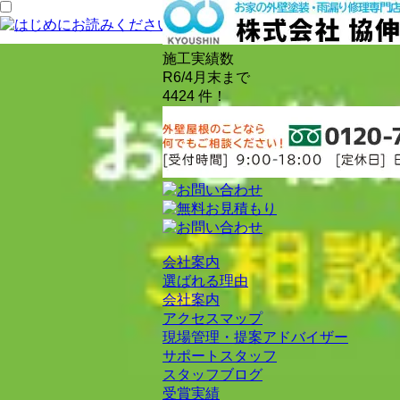
施工実績数
R6/4月末まで
4424
件！
会社案内
選ばれる理由
会社案内
アクセスマップ
現場管理・提案アドバイザー
サポートスタッフ
スタッフブログ
受賞実績