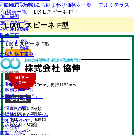
不動産買取HPはこちら
HOME
価格表
外まわり価格表一覧
アルミテラス
価格表一覧
LIXIL スピーネ F型
施工事例
施工事例一覧
LIXIL スピーネ F型
外壁屋根塗装
防水工事
テナント塗装
LIXIL スピーネ F型
クリヤー塗装
工期 ： 1日
地域別施工事例
商品代
サイズ
50％～
OFF
お客様の声
1間×4尺、幅1820mm、奥行1185mm
お客様の声一覧
お客様インタビュー
標準仕様
お役立ち情報
・屋根形状：2種類
・柱の高さ：2種類
外壁塗装ショールーム
・本体カラー：6種類
ご相談ランキング
・屋根材：3種類
外壁診断
・オプション
雨漏り診断