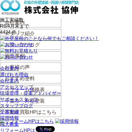
施工実績数
会社案内
R6/4月末まで
4424
件！
スタッフ紹介
スタッフブログ
施工事例
お客様の声
会社案内
選ばれる理由
おすすめ塗料
会社案内
アクセスマップ
リフォーム価格表
現場管理・提案アドバイザー
サポートスタッフ
千葉市 外壁塗装
スタッフブログ
受賞実績
不動産買取HPはこちら
採用情報
職人募集
リフォームHPはこちら