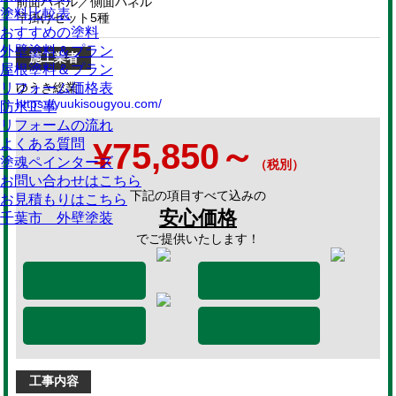
前面パネル／側面パネル
塗料比較表
竿掛けセット5種
おすすめの塗料
外壁塗料＆プラン
施工業者
屋根塗料＆プラン
リフォーム価格表
ゆうき総業
https://yuukisougyou.com/
防水工事
リフォームの流れ
¥75,850～
よくある質問
塗魂ペインターズ
（税別）
お問い合わせはこちら
下記の項目すべて込みの
お見積もりはこちら
安心価格
千葉市 外壁塗装
でご提供いたします！
工事内容