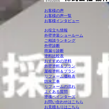
お客様の声
お客様の声一覧
お客様インタビュー
お役立ち情報
外壁塗装ショールーム
ご相談ランキング
外壁診断
雨漏り診断
塗料比較表
おすすめの塗料
外壁塗料＆プラン
屋根塗料＆プラン
リフォーム価格表
防水工事
リフォームの流れ
よくある質問
塗魂ペインターズ
お問い合わせはこちら
お見積もりはこちら