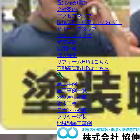
選ばれる理由
会社案内
アクセスマップ
現場管理・提案アドバイザー
サポートスタッフ
スタッフブログ
受賞実績
採用情報
職人募集
リフォームHPはこちら
不動産買取HPはこちら
施工事例
施工事例一覧
外壁屋根塗装
防水工事
テナント塗装
クリヤー塗装
地域別施工事例