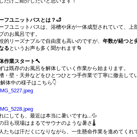
しだけご紹介したいと思います！
ーフユニットバスとは？
🛁
ーフユニットバスは、浴槽や床が一体成型されていて、上
プのお風呂です。
較的リーズナブルで自由度も高いのですが、
年数が経つと
なる
というお声も多く聞かれます🌀
体作業スタート
🔨
ずは既存のお風呂を解体していく作業から始まります。
槽・壁・天井などをひとつひとつ手作業で丁寧に撤去してい
 解体中の様子はこちら👇
れにしても、最近は本当に暑いですね...💦
の日も現場はまるでサウナのような暑さ🌡️
人たちは汗だくになりながら、一生懸命作業を進めてくれてい