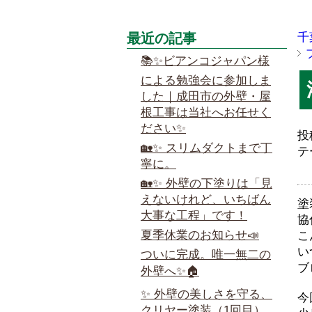
最近の記事
千
📚✨ビアンコジャパン様
による勉強会に参加しま
した｜成田市の外壁・屋
根工事は当社へお任せく
ださい✨
投
🏡✨ スリムダクトまで丁
テ
寧に。
🏡✨ 外壁の下塗りは「見
えないけれど、いちばん
塗
大事な工程」です！
協
夏季休業のお知らせ📣
こ
い
ついに完成。唯一無二の
ブ
外壁へ✨🏠
✨ 外壁の美しさを守る、
今
クリヤー塗装（1回目）