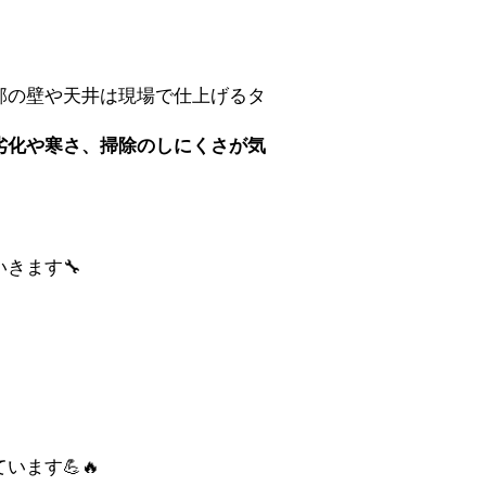
部の壁や天井は現場で仕上げるタ
劣化や寒さ、掃除のしにくさが気
きます🔧
ます💪🔥