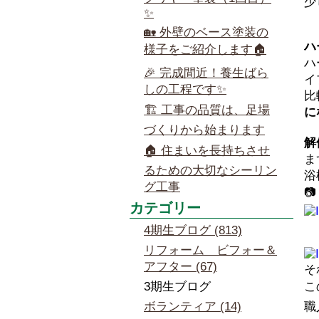
少
✨
🏡 外壁のベース塗装の
ハ
様子をご紹介します🏠
ハ
🎉 完成間近！養生ばら
イ
しの工程です✨
比
🏗️ 工事の品質は、足場
に
づくりから始まります
解
🏠 住まいを長持ちさせ
ま
るための大切なシーリン
浴
グ工事

カテゴリー
4期生ブログ (813)
リフォーム ビフォー＆
アフター (67)
そ
3期生ブログ
こ
ボランティア (14)
職