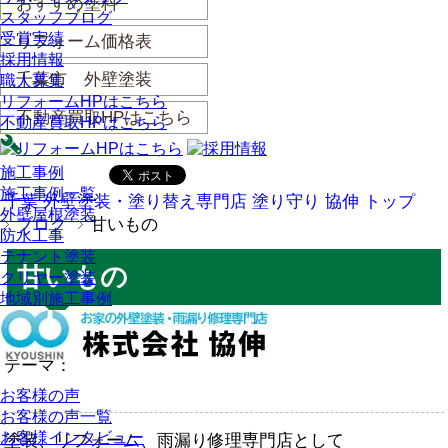
おすすめ塗料
スタッフブログ
受賞実績
リフォーム価格表
採用情報
千葉市 外壁塗装
職人募集
リフォームHPはこちら
不動産買取HPはこちら
不動産買取HPはこちら
施工事例
施工事例一覧
千葉 外壁塗装・塗り替え専門店 塗り守り 協伸 トップ
外壁屋根塗装
ブログ
甘いもの
防水工事
テナント塗装
甘いもの
クリヤー塗装
地域別施工事例
投稿日：2020年 1月28日
テーマ：
お客様の声
お客様の声一覧
お客様インタビュー
塗装、リフォーム、雨漏り修理専門店として