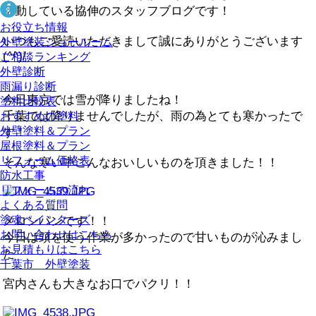
活動している協伸のスタッフブログです！
お役立ち情報
いつもご愛読いただきまして誠にありがとうございます
外壁塗装ショールーム
(^^)/
ご相談ランキング
外壁診断
雨漏り診断
今日東京では雪が降りましたね！
塗料比較表
千葉では降りませんでしたが、雨の為とても寒かったで
おすすめの塗料
外壁塗料＆プラン
す！
屋根塗料＆プラン
リフォーム価格表
そんな寒い中こんなおいしいものを頂きました！！
防水工事
リフォームの流れ
よくある質問
塗魂ペインターズ
メロンパンです！！
お問い合わせはこちら
今日は頭を使う作業が多かったので甘いものが沁みまし
お見積もりはこちら
た
千葉市 外壁塗装
宮内さんも大きなお口でパクリ！！