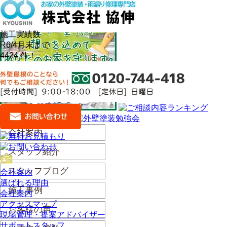
施工実績数
R6/4月末まで
4424
件！
会社案内
スタッフ紹介
スタッフブログ
会社案内
選ばれる理由
施工事例
会社案内
アクセスマップ
お客様の声
現場管理・提案アドバイザー
サポートスタッフ