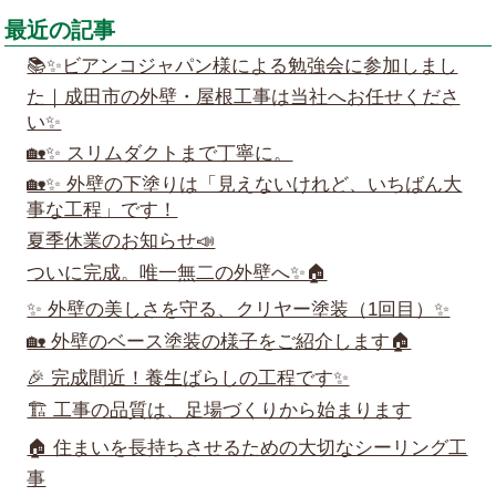
最近の記事
📚✨ビアンコジャパン様による勉強会に参加しまし
た｜成田市の外壁・屋根工事は当社へお任せくださ
い✨
🏡✨ スリムダクトまで丁寧に。
🏡✨ 外壁の下塗りは「見えないけれど、いちばん大
事な工程」です！
夏季休業のお知らせ📣
ついに完成。唯一無二の外壁へ✨🏠
✨ 外壁の美しさを守る、クリヤー塗装（1回目）✨
🏡 外壁のベース塗装の様子をご紹介します🏠
🎉 完成間近！養生ばらしの工程です✨
🏗️ 工事の品質は、足場づくりから始まります
🏠 住まいを長持ちさせるための大切なシーリング工
事